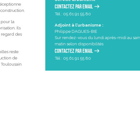
réceptionne
Contactez par email
construction.
Tél : 05 61 91 55 80
 pour la
Adjoint à l’urbanisme :
isation. Ils
Philippe DAGUES-BIE
au regard des
Sur rendez-vous du lundi après-midi au sa
matin selon disponibilités
Contactez par email
lles reste
ruction de
Tél : 05 61 91 55 80
t Toulousain