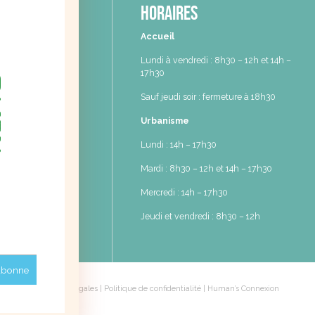
e de
Horaires
nilles
Accueil
ylvain Darlas
Lundi à vendredi : 8h30 – 12h et 14h –
tenilles
17h30
1 91 55 80
Sauf jeudi soir : fermeture à 18h30
6 44 07 14
Urbanisme
Lundi : 14h – 17h30
Mardi : 8h30 – 12h et 14h – 17h30
Mercredi : 14h – 17h30
Jeudi et vendredi : 8h30 – 12h
Mentions légales
|
Politique de confidentialité
|
Human’s Connexion