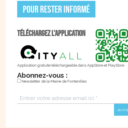
Mairi
Pour rester informé
Fonte
2 Place S
31470 Fon
TÉLÉCHARGEZ L'APPLICATION
Tél : 05 6
Fax : 05 1
Suivez-nous sur les réseaux sociaux
Application gratuite téléchargeable dans AppStore et PlayStore
Abonnez-vous :
Newsletter de la Mairie de Fontenilles