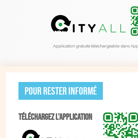
Application gratuite téléchargeable dans App
Mairi
Pour rester informé
Fonte
2 Place S
31470 Fon
TÉLÉCHARGEZ L'APPLICATION
Tél : 05 6
Fax : 05 1