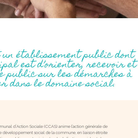
 un établissement public dont
ipal est d’orienter, recevoir et
le public sur les démarches à
r dans le domaine social.
unal d’Action Sociale (CCAS) anime l’action générale de
e développement social de la commune, en liaison étroite