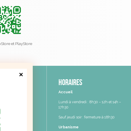
Store et PlayStore
e de
Horaires
nilles
Accueil
ylvain Darlas
Lundi à vendredi : 8h30 – 12h et 14h –
tenilles
17h30
1 91 55 80
Sauf jeudi soir : fermeture à 18h30
6 44 07 14
Urbanisme