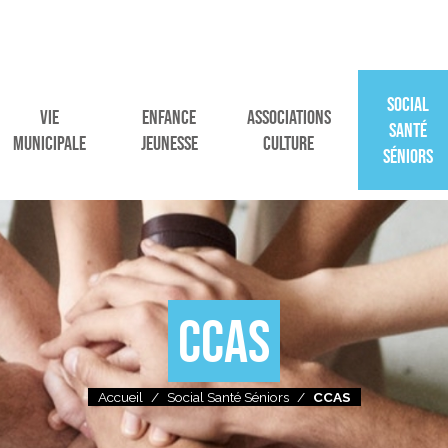
SOCIAL
VIE
ENFANCE
ASSOCIATIONS
SANTÉ
MUNICIPALE
JEUNESSE
CULTURE
SÉNIORS
CCAS
Accueil
/
Social Santé Séniors
/
CCAS