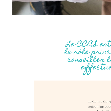
Le CCAS est
le rôle princ
conseiller 
effectue
Le Centre Comm
prévention et d