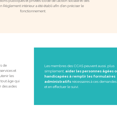
utions publiques et privées (code de l’action sociale et des
Un Règlement intérieur a été établi afin d’en préciser le
fonctionnement.
rs de
Les membres des CCAS peuvent aussi, plus
services et
simplement,
aider les personnes âgées 
utenir les
handicapées à remplir les formulaires
tout âge qui
administratifs
nécessaires à ces demandes 
r des aides
et en effectuer le suivi.