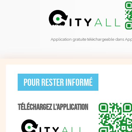
Application gratuite téléchargeable dans App
Mairi
Pour rester informé
Fonte
2 Place S
31470 Fon
TÉLÉCHARGEZ L'APPLICATION
Tél : 05 6
Fax : 05 1
Suivez-nous sur les réseaux sociaux