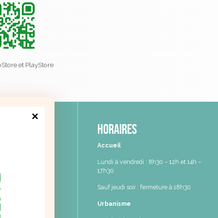
Store et PlayStore
e de
Horaires
nilles
Accueil
ylvain Darlas
Lundi à vendredi : 8h30 – 12h et 14h –
tenilles
17h30
1 91 55 80
Sauf jeudi soir : fermeture à 18h30
6 44 07 14
Urbanisme