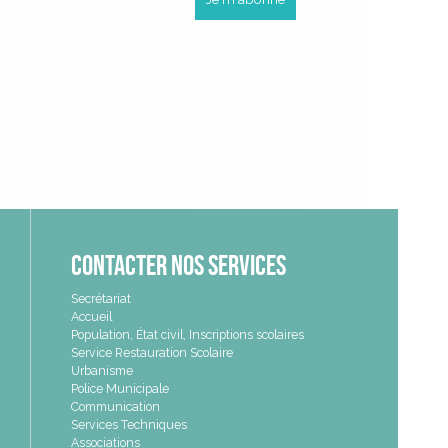
Contacter nos services
Secrétariat
Accueil
Population, État civil, Inscriptions scolaires
Service Restauration Scolaire
Urbanisme
Police Municipale
Communication
Services Techniques
Associations