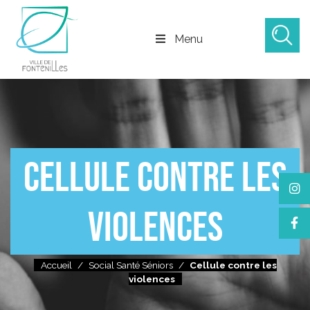
Menu
CELLULE CONTRE LES
VIOLENCES
Accueil
/
Social Santé Séniors
/
Cellule contre les
violences