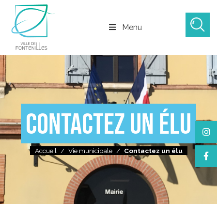
Menu
CONTACTEZ UN ÉLU
Accueil
/
Vie municipale
/
Contactez un élu