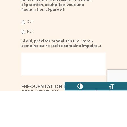
séparation, souhaitez-vous une
facturation séparée ?
Oui
Non
Si oui, préciser modalités (Ex : Père =
semaine paire ; Mère semaine impaire…)
FREQUENTATION DU SERVICE
Passer en contraste élevé
Changer la taill
RESTAURATION :
FREQUENTATION
Mon enfant ne fréquentera pas la cantine
DU
SERVICE
Mon enfant fréquentera la cantine
RESTAURATION