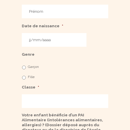
Prénom
*
Date de naissance
*
Genre
Garçon
Fille
Classe
*
Votre enfant bénéficie d’un PAI
Alimentaire (intolérances alimentaires,
allergies) ? (Dossier déposé auprès du
directeur ou de la directrice de l’école