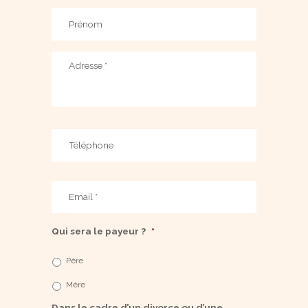
Prénom
*
Adresse
Téléphone
E-
mail
*
Qui sera le payeur ?
*
Père
Mère
Dans le cadre d’un divorce ou d’une