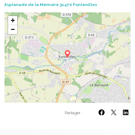
Esplanade de la Mémoire 31470 Fontenilles
+
−
Partager :
Partager sur Facebo
Partager sur 
Partage